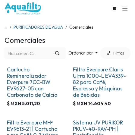
Ir al contenido
...
PURIFICADORES DE AGUA
Comerciales
Comerciales
Ordenar por
Filtros
Cartucho
Filtro Everpure Claris
Remineralizador
Ultra 1000-L EV4339-
Everpure 7CC-BW
82 para Café,
EV9627-05 con
Espresso y Máquinas
Carbonato de Calcio
de Bebidas
$ MXN
5.011,20
$ MXN
14.604,40
Filtro Everpure MH²
Sistema UV PURIKOR
EV9613-21 | Cartucho
PKUV-40-RAV-PH |