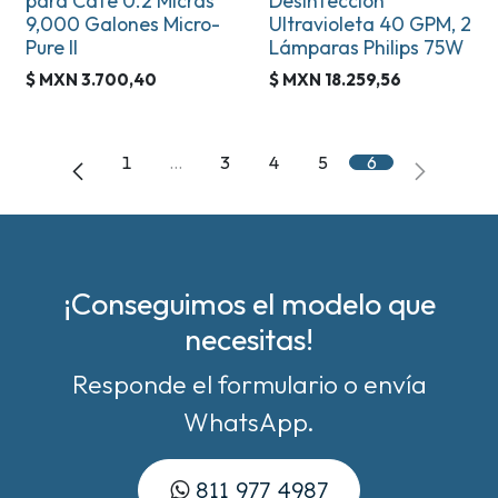
para Café 0.2 Micras
Desinfección
9,000 Galones Micro-
Ultravioleta 40 GPM, 2
Pure II
Lámparas Philips 75W
$ MXN
3.700,40
$ MXN
18.259,56
1
…
3
4
5
6
¡Conseguimos el modelo que
necesitas!
Responde el formulario o envía
WhatsApp.
811 977 4987