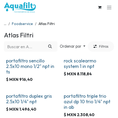
Ir al contenido
...
Foodservice
Atlas Filtri
Atlas Filtri
Ordenar por
Filtros
portafiltro sencillo
rock scalearmo
2.5x10 mono 1/2" npt in
system 1 in npt
ts
$ MXN
8.118,84
$ MXN
916,40
portafiltro duplex gris
portafiltro triple trio
2.5x10 1/4" npt
azul dp 10 trio 1/4" npt
in ab
$ MXN
1.496,40
$ MXN
2.308,40