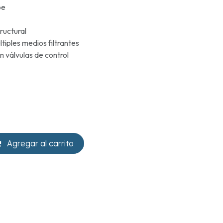
oe
tructural
iples medios filtrantes
n válvulas de control
Agregar al carrito