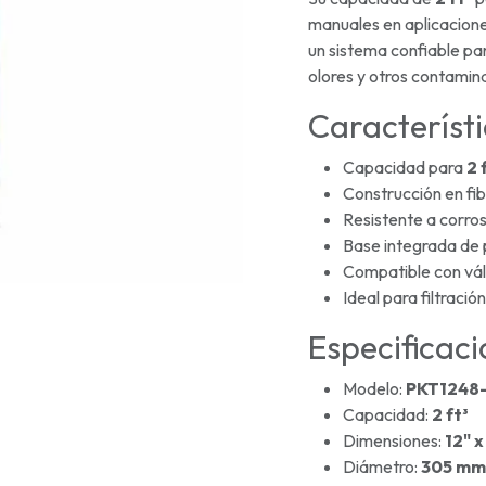
manuales en aplicacione
un sistema confiable par
olores y otros contamin
Característi
Capacidad para
2 
Construcción en fib
Resistente a corros
Base integrada de p
Compatible con vál
Ideal para filtraci
Especificaci
Modelo:
PKT1248
Capacidad:
2 ft³
Dimensiones:
12" x
Diámetro:
305 mm