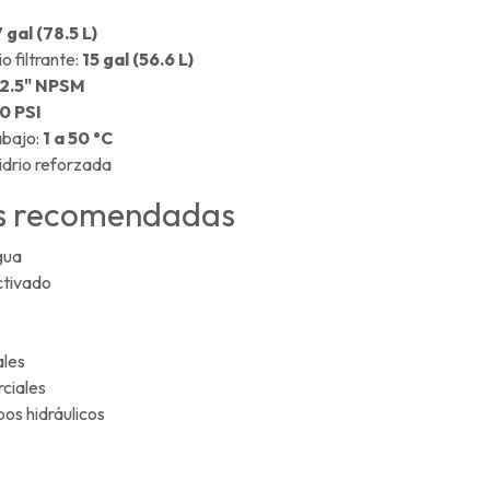
 gal (78.5 L)
 filtrante:
15 gal (56.6 L)
2.5" NPSM
0 PSI
abajo:
1 a 50 °C
vidrio reforzada
es recomendadas
gua
ctivado
ales
ciales
os hidráulicos