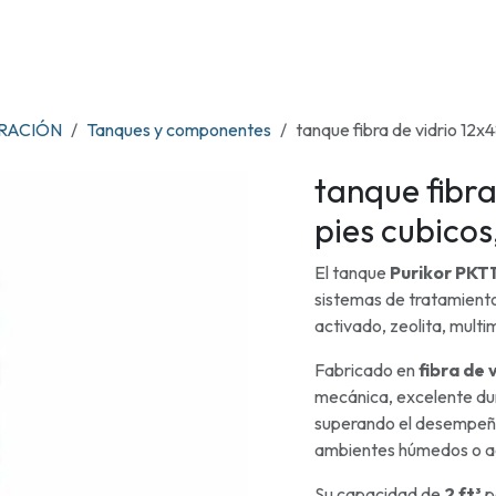
OS
TIENDA
RENTA DE ENFRIADORES
MARCAS
CONTACTO
TRACIÓN
Tanques y componentes
tanque fibra de vidrio 12x4
tanque fibra
pies cubicos
El tanque
Purikor PKT
sistemas de tratamient
activado, zeolita, multi
Fabricado en
fibra de 
mecánica, excelente dur
superando el desempeño
ambientes húmedos o a
Su capacidad de
2 ft³
p