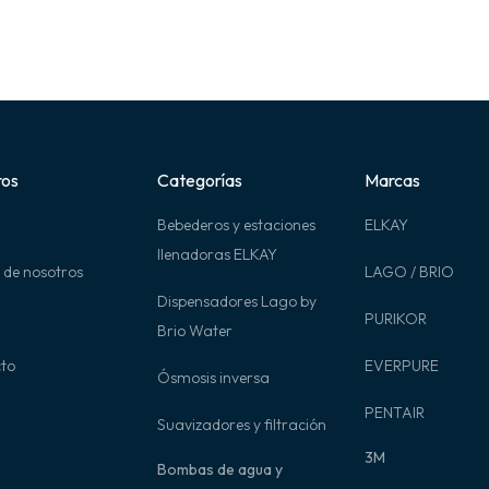
ros
Categorías
Marcas
Bebederos y estaciones
ELKAY
llenadoras ELKAY
 de nosotros
LAGO / BRIO
Dispensadores Lago by
PURIKOR
Brio Water
to
EVERPURE
Ósmosis inversa
PENTAIR
Suavizadores y filtración
3M
Bombas de agua y