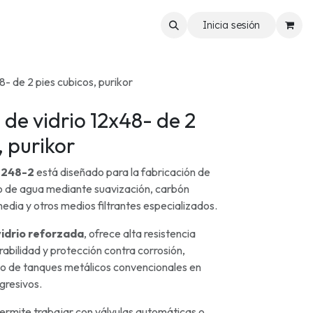
Inicia sesión
8- de 2 pies cubicos, purikor
 de vidrio 12x48- de 2
, purikor
1248-2
está diseñado para la fabricación de
o de agua mediante suavización, carbón
media y otros medios filtrantes especializados.
vidrio reforzada
, ofrece alta resistencia
abilidad y protección contra corrosión,
 de tanques metálicos convencionales en
gresivos.
ermite trabajar con válvulas automáticas o