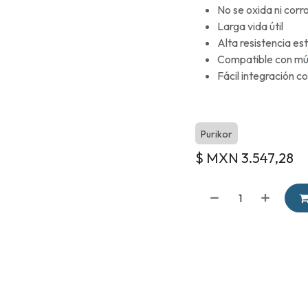
No se oxida ni corr
Larga vida útil
Alta resistencia es
Compatible con múlt
Fácil integración co
Purikor
$ MXN
3.547,28