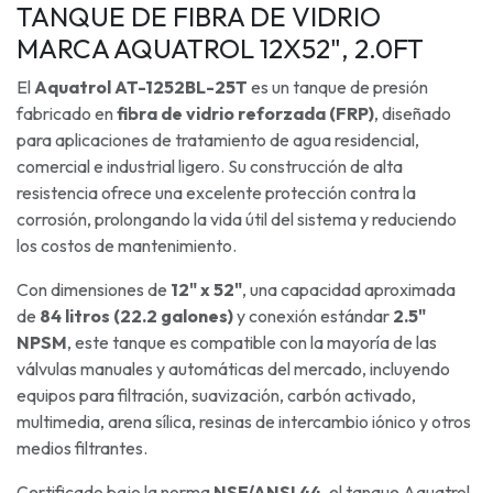
TANQUE DE FIBRA DE VIDRIO
MARCA AQUATROL 12X52", 2.0FT
El
Aquatrol AT-1252BL-25T
es un tanque de presión
fabricado en
fibra de vidrio reforzada (FRP)
, diseñado
para aplicaciones de tratamiento de agua residencial,
comercial e industrial ligero. Su construcción de alta
resistencia ofrece una excelente protección contra la
corrosión, prolongando la vida útil del sistema y reduciendo
los costos de mantenimiento.
Con dimensiones de
12" x 52"
, una capacidad aproximada
de
84 litros (22.2 galones)
y conexión estándar
2.5"
NPSM
, este tanque es compatible con la mayoría de las
válvulas manuales y automáticas del mercado, incluyendo
equipos para filtración, suavización, carbón activado,
multimedia, arena sílica, resinas de intercambio iónico y otros
medios filtrantes.
Certificado bajo la norma
NSF/ANSI 44
, el tanque Aquatrol