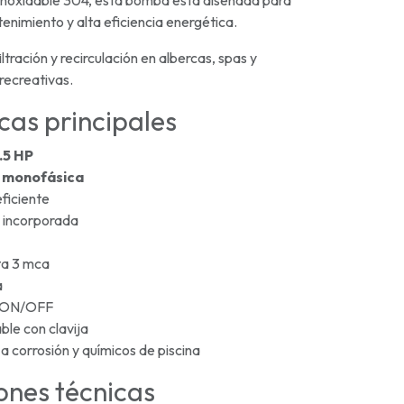
o inoxidable 304, esta bomba está diseñada para
ntenimiento y alta eficiencia energética.
ltración y recirculación en albercas, spas y
 recreativas.
cas principales
.5 HP
 monofásica
eficiente
 incorporada
ta 3 mca
a
or ON/OFF
ble con clavija
 a corrosión y químicos de piscina
ones técnicas