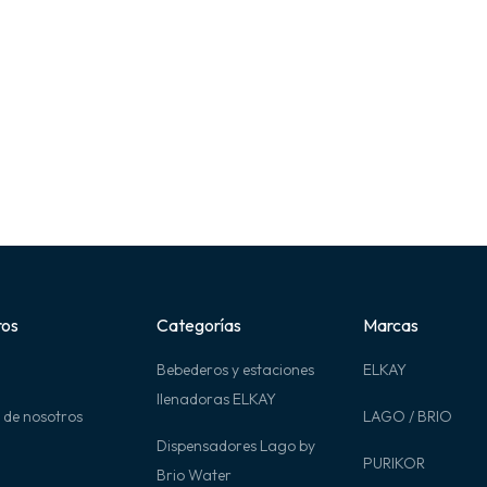
ros
Categorías
Marcas
Bebederos y estaciones
ELKAY
llenadoras ELKAY
 de nosotros
LAGO / BRIO
Dispensadores Lago by
PURIKOR
Brio Water