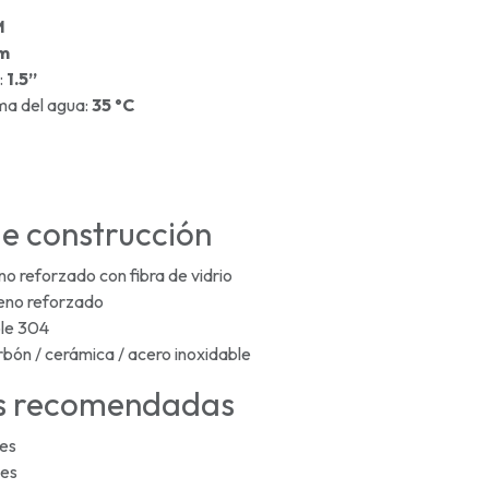
M
 m
:
1.5”
a del agua:
35 °C
de construcción
no reforzado con fibra de vidrio
leno reforzado
ble 304
rbón / cerámica / acero inoxidable
es recomendadas
les
les