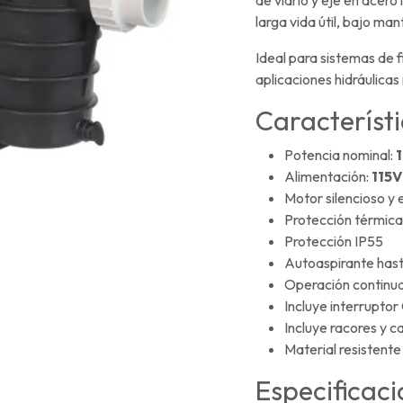
de vidrio y eje en acer
larga vida útil, bajo ma
Ideal para sistemas de fi
aplicaciones hidráulicas
Característi
Potencia nominal:
1
Alimentación:
115V
Motor silencioso y 
Protección térmica
Protección IP55
Autoaspirante has
Operación continu
Incluye interrupt
Incluye racores y ca
Material resistente
Especificaci