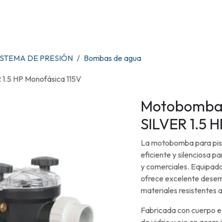
OS
TIENDA
RENTA DE ENFRIADORES
MARCAS
CONTACTO
ISTEMA DE PRESIÓN
Bombas de agua
1.5 HP Monofásica 115V
Motobomba 
SILVER 1.5 
La motobomba para pis
eficiente y silenciosa p
y comerciales. Equipad
ofrece excelente desemp
materiales resistentes a
Fabricada con cuerpo e 