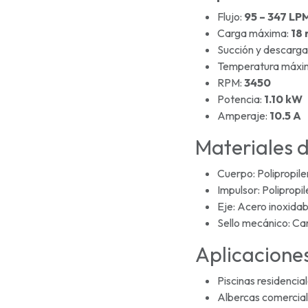
Flujo:
95 – 347 LP
Carga máxima:
18
Succión y descarga
Temperatura máxim
RPM:
3450
Potencia:
1.10 kW
Amperaje:
10.5 A
Materiales 
Cuerpo: Polipropile
Impulsor: Polipropi
Eje: Acero inoxida
Sello mecánico: Ca
Aplicacion
Piscinas residencia
Albercas comercia