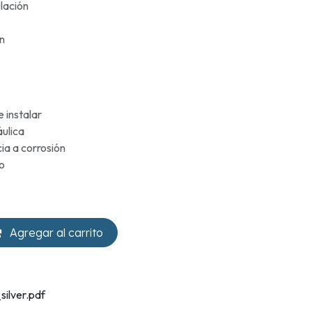
lación
ón
 instalar
áulica
ia a corrosión
o
Agregar al carrito
silver.pdf