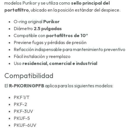
modelos Purikor y se utiliza como
sello principal del
portafiltro
, ubicado en la posición estándar del despiece.
O-ring original
Purikor
Diámetro
2.5 pulgadas
Compatible con
portafiltros de 10”
Previene fugas y pérdidas de presión
Refacción indispensable para mantenimiento preventivo
Fácil instalación y reemplazo
Uso
residencial, comercial e industrial
Compatibilidad
El
R-PKORINGPFB
aplica para los siguientes modelos:
PKF 1/T
PKF-2
PKF-3UV
PKUF-5
PKUF-6UV