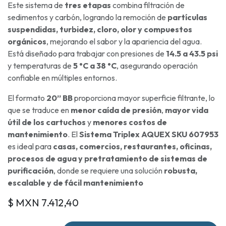
Este sistema de
tres etapas
combina filtración de
sedimentos y carbón, logrando la remoción de
partículas
suspendidas, turbidez, cloro, olor y compuestos
orgánicos
, mejorando el sabor y la apariencia del agua.
Está diseñado para trabajar con presiones de
14.5 a 43.5 psi
y temperaturas de
5 °C a 38 °C
, asegurando operación
confiable en múltiples entornos.
El formato
20” BB
proporciona mayor superficie filtrante, lo
que se traduce en
menor caída de presión
,
mayor vida
útil de los cartuchos
y
menores costos de
mantenimiento
. El
Sistema Triplex AQUEX SKU 607953
es ideal para
casas, comercios, restaurantes, oficinas,
procesos de agua y pretratamiento de sistemas de
purificación
, donde se requiere una solución
robusta,
escalable y de fácil mantenimiento
$ MXN
7.412,40