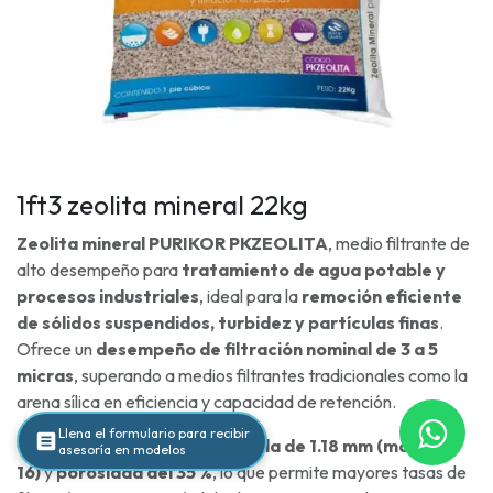
1ft3 zeolita mineral 22kg
Zeolita mineral PURIKOR PKZEOLITA
, medio filtrante de
alto desempeño para
tratamiento de agua potable y
procesos industriales
, ideal para la
remoción eficiente
de sólidos suspendidos, turbidez y partículas finas
.
Ofrece un
desempeño de filtración nominal de 3 a 5
micras
, superando a medios filtrantes tradicionales como la
arena sílica en eficiencia y capacidad de retención.
Llena el formulario para recibir
Cuenta con
tamaño de partícula de 1.18 mm (malla 8–
asesoría en modelos
16)
y
porosidad del 35 %
, lo que permite mayores tasas de