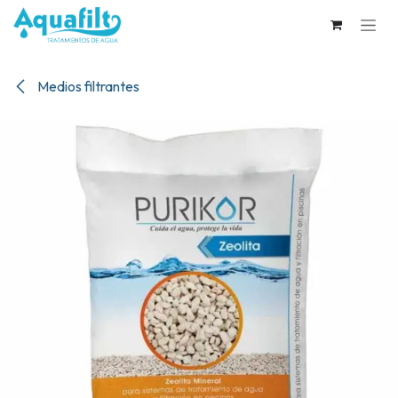
Ir al contenido
Medios filtrantes