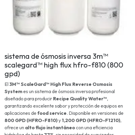
sistema de ósmosis inversa 3m™
scalegard™ high flux hfro-f810 (800
gpd)
El
3M™ ScaleGard™ High Flux Reverse Osmosis
System
es un sistema de ósmosis inversa profesional
diseñado para producir
Recipe Quality Water™
,
garantizando excelente sabor y protección de equipos en
aplicaciones de
food service
. Disponible en versiones de
800 GPD (HFRO-F810)
y
1,200 GPD (HFRO-F1210)
,
ofrece un
alto flujo instantáneo
con una eficiencia
hidráulica de hasta
77%
, sin necesidad de suavizador.