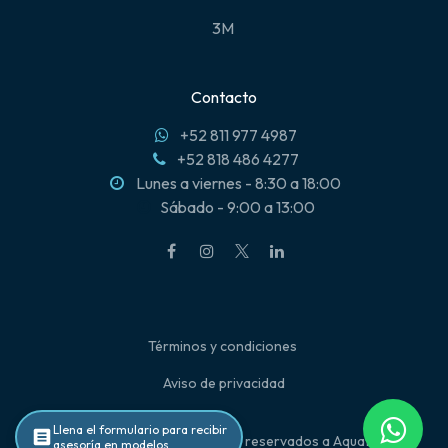
3M
Contacto
+52 811 977 4987
+52 818 486 4277
Lunes a viernes - 8:30 a 18:00
Sábado - 9:00 a 13:00
Términos y condiciones
Aviso de privacidad
Llena el formulario para recibir
2025 ©Todos los derechos reservados a Aquafilt
asesoría en modelos