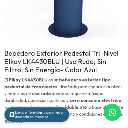
Bebedero Exterior Pedestal Tri-Nivel
Elkay LK4430BLU | Uso Rudo, Sin
Filtro, Sin Energía- Color Azul
El
Elkay LK4430BLU
es un
bebedero exterior tipo
pedestal de tres niveles
, diseñado para espacios públicos
y entornos de
uso rudo
donde se requiere máxima
durabilidad, operación continua y
cero consumo eléctrico
.
Su construcción en
acero inoxidable 316
lo hace altamente
Llena el formulario para recibir
resistente a la corrosión, vandalismo y condiciones climáticas
asesoría en modelos
adversas.