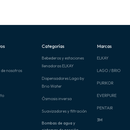
ros
Categorías
Marcas
Bebederos y estaciones
ELKAY
llenadoras ELKAY
 de nosotros
LAGO / BRIO
Dispensadores Lago by
PURIKOR
Brio Water
to
EVERPURE
Ósmosis inversa
PENTAIR
Suavizadores y filtración
3M
Bombas de agua y