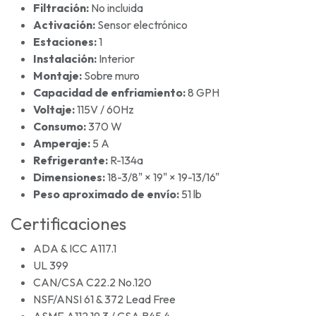
Filtración:
No incluida
Activación:
Sensor electrónico
Estaciones:
1
Instalación:
Interior
Montaje:
Sobre muro
Capacidad de enfriamiento:
8 GPH
Voltaje:
115V / 60Hz
Consumo:
370 W
Amperaje:
5 A
Refrigerante:
R-134a
Dimensiones:
18-3/8" × 19" × 19-13/16"
Peso aproximado de envío:
51 lb
Certificaciones
ADA & ICC A117.1
UL 399
CAN/CSA C22.2 No.120
NSF/ANSI 61 & 372 Lead Free