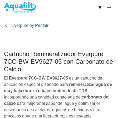
Ir al contenido
Everpure by Pentair