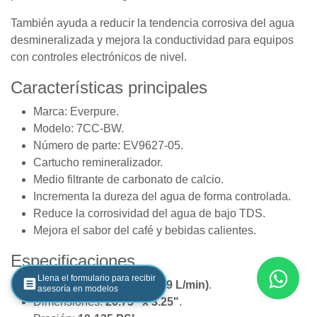
Cartucho Remineralizador Everpure
7CC-BW EV9627-05 con Carbonato
de Calcio
El
Everpure 7CC-BW EV9627-05
es un cartucho de
aplicación especial diseñado para
remineralizar agua de
muy baja dureza o bajo contenido de TDS
, incorporando
una cantidad controlada de
carbonato de calcio
para
mejorar el sabor del agua y optimizar el desempeño de
Llena el formulario para recibir
cafeteras, equipos de bebidas y otros procesos donde una
asesoría en modelos
ligera dureza es deseable.