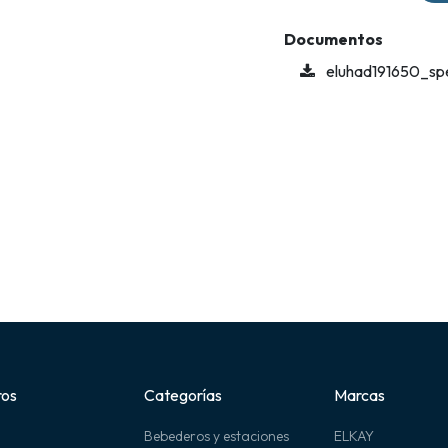
Documentos
eluhad191650_sp
ros
Categorías
Marcas
Bebederos y estaciones
ELKAY