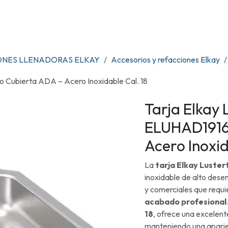
OS
TIENDA
RENTA DE ENFRIADORES
MARCAS
CONTACTO
ONES LLENADORAS ELKAY
Accesorios y refacciones Elkay
 Cubierta ADA – Acero Inoxidable Cal. 18
Tarja Elkay 
ELUHAD1916
Acero Inoxid
La
tarja Elkay Lust
inoxidable de alto dese
y comerciales que requ
acabado profesional
18
, ofrece una excelente
manteniendo una aparie