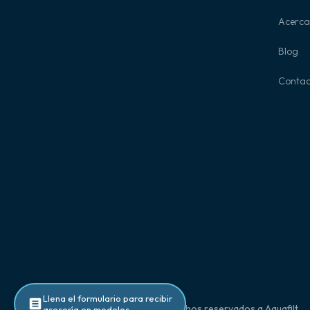
Acerca
Blog
Contac
Llena el formulario para recibir
2025 ©Todos los derechos reservados a Aquafilt
asesoría en modelos