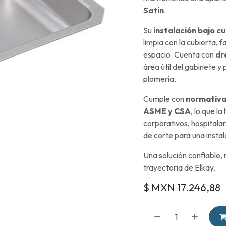
Satin
.
Su
instalación bajo c
limpia con la cubierta, f
espacio. Cuenta con
dr
área útil del gabinete y 
plomería.
Cumple con
normativa
ASME y CSA
, lo que l
corporativos, hospitalari
de corte para una instal
Una solución confiable, 
trayectoria de Elkay.
$ MXN
17.246,88