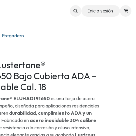
Inicia sesión
Fregadero
Lustertone®
50 Bajo Cubierta ADA –
able Cal. 18
ertone® ELUHAD191650
es una tarja de acero
mpeño, diseñada para aplicaciones residenciales
ieren
durabilidad, cumplimiento ADA y un
. Fabricada en
acero inoxidable 304 calibre
 resistencia a la corrosión y al uso intensivo,
ncia elegante gracias a su acabado
Lustrous