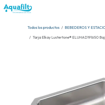
Ir al contenido
NOSOTR
Todos los productos
BEBEDEROS Y ESTACI
Tarja Elkay Lustertone® ELUHAD191650 Bajo