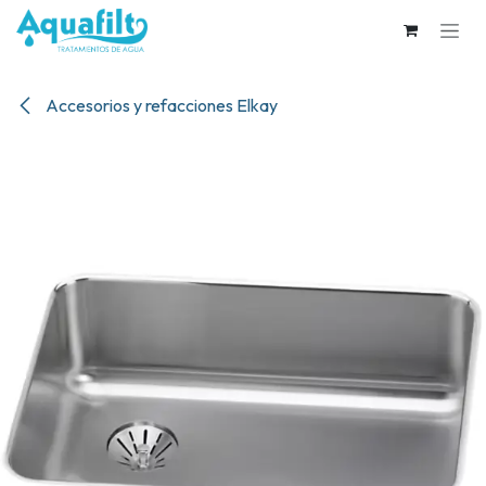
Ir al contenido
Accesorios y refacciones Elkay