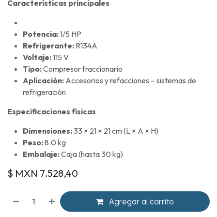
Características principales
Potencia:
1/5 HP
Refrigerante:
R134A
Voltaje:
115 V
Tipo:
Compresor fraccionario
Aplicación:
Accesorios y refacciones – sistemas de
refrigeración
Especificaciones físicas
Dimensiones:
33 × 21 × 21 cm (L × A × H)
Peso:
8.0 kg
Embalaje:
Caja (hasta 30 kg)
$ MXN
7.528,40
Agregar al carrito