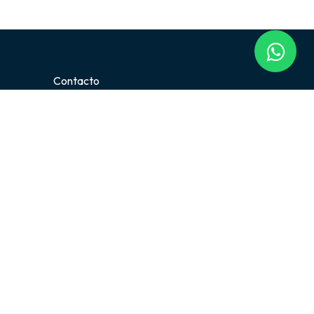
Contacto
+52 811 977 4987
+52 818 486 4277
Lunes a viernes - 8:30 a 18:00
Sábado - 9:00 a 13:00