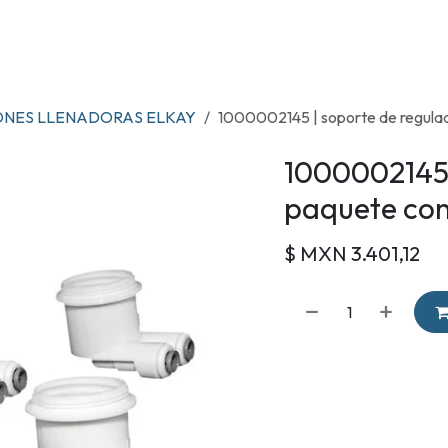
OS
TIENDA
RENTA DE ENFRIADORES
MARCAS
CONTACTO
ONES LLENADORAS ELKAY
1000002145 | soporte de regulad
1000002145 
paquete con
$ MXN
3.401,12