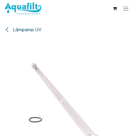
Ir al contenido
Lámparas UV