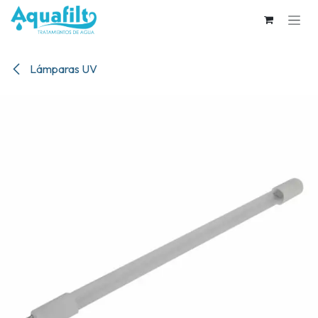
Ir al contenido
Lámparas UV