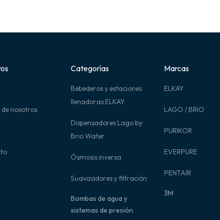
ros
Categorías
Marcas
Bebederos y estaciones
ELKAY
llenadoras ELKAY
 de nosotros
LAGO / BRIO
Dispensadores Lago by
PURIKOR
Brio Water
to
EVERPURE
Ósmosis inversa
PENTAIR
Suavizadores y filtración
3M
Bombas de agua y
sistemas de presión