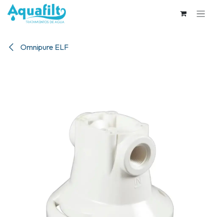
Ir al contenido
Omnipure ELF