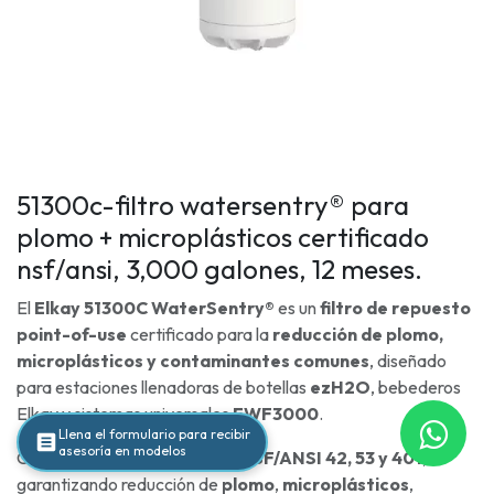
51300c-filtro watersentry® para
plomo + microplásticos certificado
nsf/ansi, 3,000 galones, 12 meses.
El
Elkay 51300C WaterSentry®
es un
filtro de repuesto
point-of-use
certificado para la
reducción de plomo,
microplásticos y contaminantes comunes
, diseñado
para estaciones llenadoras de botellas
ezH2O
, bebederos
Elkay y sistemas universales
EWF3000
.
Llena el formulario para recibir
asesoría en modelos
Cuenta con
certificaciones NSF/ANSI 42, 53 y 401
,
garantizando reducción de
plomo
,
microplásticos
,