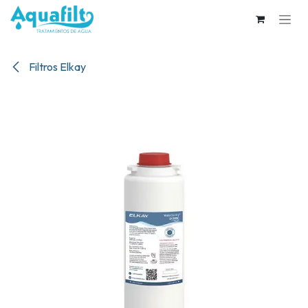
Ir al contenido
Filtros Elkay