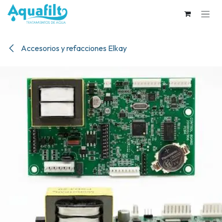
Ir al contenido
Accesorios y refacciones Elkay