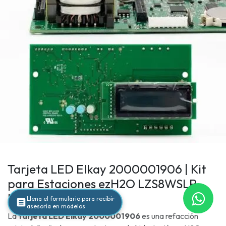
Tarjeta LED Elkay 2000001906 | Kit
para Estaciones ezH2O LZS8WSLP,
LZS8WSAP y Más
Llena el formulario para recibir
asesoría en modelos
La
tarjeta LED Elkay 2000001906
es una refacción